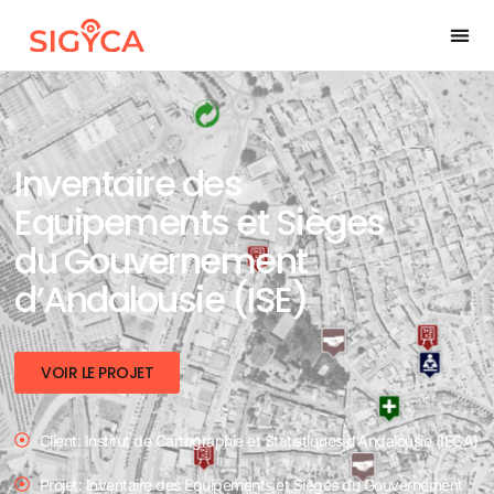
Inventaire des
Equipements et Sièges
du Gouvernement
d’Andalousie (ISE)
VOIR LE PROJET
Client: Institut de Cartographie et Statistiques d’Andalousie (IECA)
Projet: Inventaire des Equipements et Sièges du Gouvernement